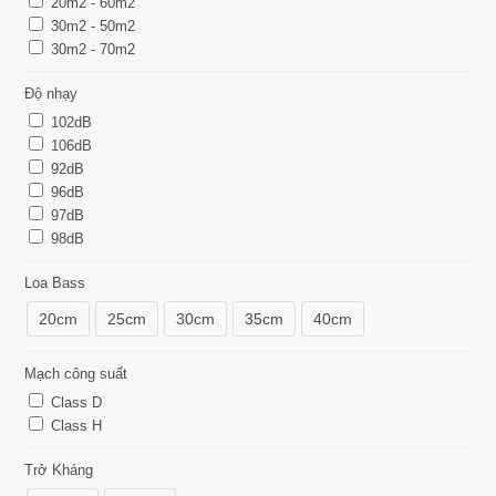
20m2 - 60m2
30m2 - 50m2
30m2 - 70m2
Độ nhạy
102dB
106dB
92dB
96dB
97dB
98dB
Loa Bass
20cm
25cm
30cm
35cm
40cm
Mạch công suất
Class D
Class H
Trở Kháng