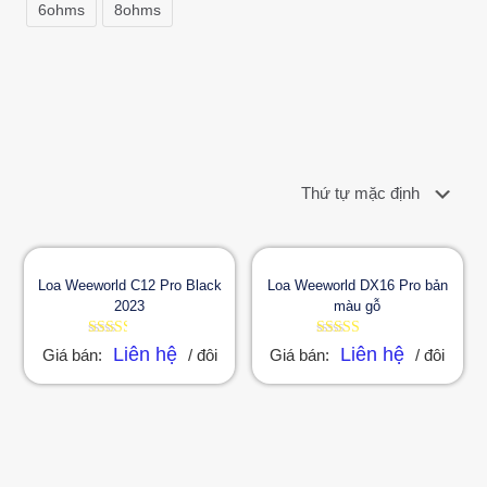
6ohms
8ohms
Loa Weeworld C12 Pro Black
Loa Weeworld DX16 Pro bản
2023
màu gỗ
Được
Được
Liên hệ
Liên hệ
Giá bán:
/ đôi
Giá bán:
/ đôi
xếp
xếp
hạng
hạng
2.37
2.56
5 sao
5 sao