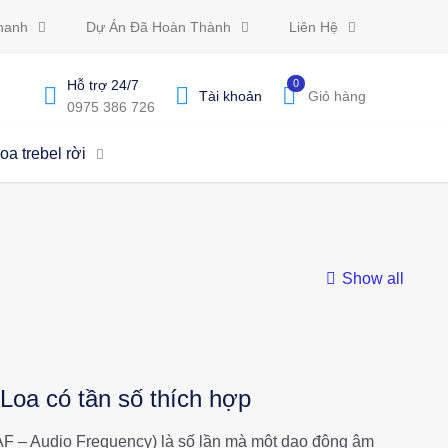
hanh
Dự Án Đã Hoàn Thành
Liên Hệ
Hỗ trợ 24/7
0
Tài khoản
Giỏ hàng
0975 386 726
oa trebel rời
Show all
Loa có tần số thích hợp
à AF – Audio Frequency) là số lần mà một dao động âm