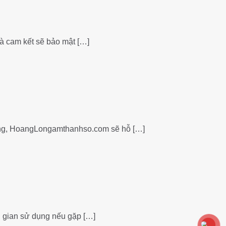
à cam kết sẽ bảo mật
[…]
hàng, HoangLongamthanhso.com sẽ hỗ
[…]
i gian sử dụng nếu gặp
[…]