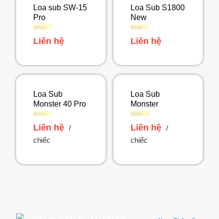
Loa sub SW-15
Loa Sub S1800
Pro
New
Được
Được
Liên hệ
Liên hệ
xếp
xếp
hạng
hạng
2.48
2.48
5 sao
5 sao
Loa Sub
Loa Sub
Monster 40 Pro
Monster
Được
Được
Liên hệ
Liên hệ
/
/
xếp
xếp
hạng
hạng
chiếc
chiếc
2.44
2.58
5 sao
5 sao