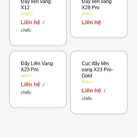
Đẩy liền vang
Đẩy liền vang
X12
X28 Pro
Được
Được
Liên hệ
Liên hệ
/
xếp
xếp
hạng
hạng
chiếc
2.49
2.56
5 sao
5 sao
Đẩy Liền Vang
Cục đẩy liền
X23 Pro
vang X23 Pro-
Gold
Được
Liên hệ
/
xếp
Được
Liên hệ
/
hạng
chiếc
xếp
2.46
hạng
chiếc
5 sao
2.46
5 sao