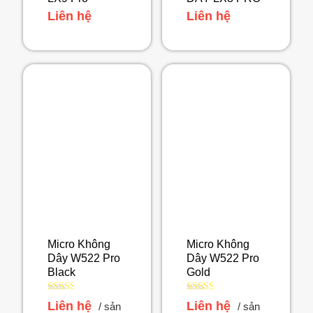
Liên hệ
Liên hệ
Micro Không
Micro Không
Dây W522 Pro
Dây W522 Pro
Black
Gold
Được
Được
Liên hệ
Liên hệ
/ sản
/ sản
xếp
xếp