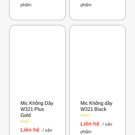
hạng
hạng
phẩm
phẩm
2.49
2.52
5 sao
5 sao
Mic Không Dây
Mic Không dây
W321 Plus
W321 Black
Gold
Được
Liên hệ
/ sản
xếp
Được
Liên hệ
/ sản
hạng
phẩm
xếp
2.36