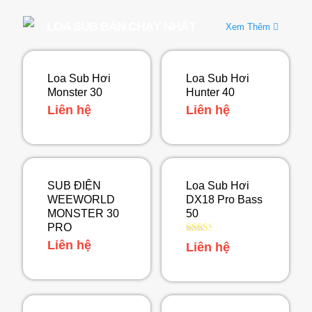
LOA SUB BÁN CHẠY NHẤT
Xem Thêm
Loa Sub Hơi
Loa Sub Hơi
Monster 30
Hunter 40
Liên hệ
Liên hệ
SUB ĐIỆN
Loa Sub Hơi
WEEWORLD
DX18 Pro Bass
MONSTER 30
50
PRO
Được
Liên hệ
Liên hệ
xếp
hạng
2.50
5 sao