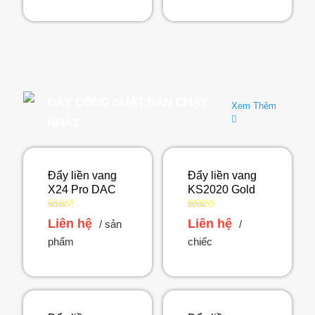
hạng
hạng
2.37
2.56
5 sao
5 sao
ĐẨY CÔNG SUẤT BÁN CHẠY
Xem Thêm
NHẤT
Đẩy liền vang
Đẩy liền vang
X24 Pro DAC
KS2020 Gold
Được
Được
Liên hệ
Liên hệ
/ sản
/
xếp
xếp
hạng
hạng
phẩm
chiếc
2.47
2.57
5 sao
5 sao