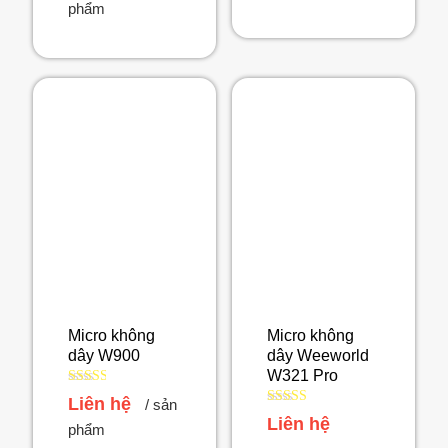
hạng
phẩm
5 sao
2.45
5 sao
Micro không
Micro không
dây W900
dây Weeworld
W321 Pro
Được
Liên hệ
/ sản
xếp
Được
Liên hệ
hạng
phẩm
xếp
2.51
hạng