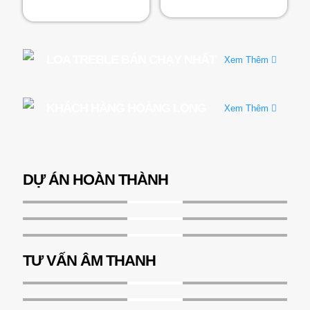
5 sao
2.61
5 sao
LOA TREBLE BÁN CHẠY NHẤT
Xem Thêm
KHÁCH HÀNG HOÀNG LONG
Xem Thêm
DỰ ÁN HOÀN THÀNH
READ
MORE
READ
MORE
READ
MORE
TƯ VẤN ÂM THANH
READ
MORE
READ
MORE
READ