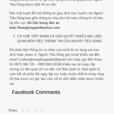
Tiêu Dùng được biết về vụ việc.
Bảo mật tuyệt đối mọi thông tin giao dịch trực tuyến của Người
Tiêu Dùng bao gồm thông tin hóa đơn kế toán chứng từ số hóa
tại khu vực
dữ liệu trung tâm an
toàn
Hoanglongamthanhso.com
CƠ CHẾ TIẾP NHẬN VÀ GIẢI QUYẾT KHIẾU NẠI LIÊN
QUAN ĐẾN VIỆC THÔNG TIN CỦA NGƯỜI TIÊU DÙNG
Khi phát hiện thông tin cá nhân của mình bị sử dụng sai mục
đích hoặc phạm vi, Người Tiêu Dùng gửi email khiếu nại đến
email Cuahanghoanglongaudio@gmail.com hoặc gọi điện thoại
tới 0975.386.726 – 0963.866.622để khiếu nại và cung cấp
chứng cứ liên quan tới vụ việc cho Ban quản trị. Ban quản trị
cam kết sẽ phản hồi ngay lập tức hoặc muộn nhất là trong vòng
24 (hai mươi tư) giờ làm việc kể từ thời điểm nhận được khiếu
nại.
Facebook Comments
Share