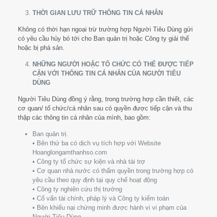
THỜI GIAN LƯU TRỮ THÔNG TIN CÁ NHÂN
Không có thời hạn ngoại trừ trường hợp Người Tiêu Dùng gửi
có yêu cầu hủy bỏ tới cho Ban quản trị hoặc Công ty giải thể
hoặc bị phá sản.
NHỮNG NGƯỜI HOẶC TỔ CHỨC CÓ THỂ ĐƯỢC TIẾP
CẬN VỚI THÔNG TIN CÁ NHÂN CỦA NGƯỜI TIÊU
DÙNG
Người Tiêu Dùng đồng ý rằng, trong trường hợp cần thiết, các
cơ quan/ tổ chức/cá nhân sau có quyền được tiếp cận và thu
thập các thông tin cá nhân của mình, bao gồm:
Ban quản trị.
• Bên thứ ba có dịch vụ tích hợp với Website
Hoanglongamthanhso.com
• Công ty tổ chức sự kiện và nhà tài trợ
• Cơ quan nhà nước có thẩm quyền trong trường hợp có
yêu cầu theo quy định tại quy chế hoạt động
• Công ty nghiên cứu thị trường
• Cố vấn tài chính, pháp lý và Công ty kiểm toán
• Bên khiếu nại chứng minh được hành vi vi phạm của
Người Tiêu Dùng