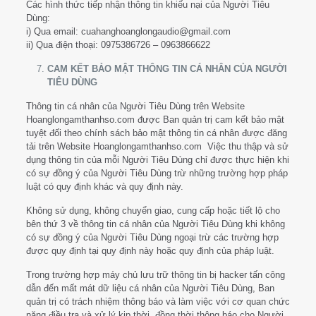
Các hình thức tiếp nhận thông tin khiếu nại của Người Tiêu
Dùng:
i) Qua email: cuahanghoanglongaudio@gmail.com
ii) Qua điện thoại: 0975386726 – 0963866622
CAM KẾT BẢO MẬT THÔNG TIN CÁ NHÂN CỦA NGƯỜI
TIÊU DÙNG
Thông tin cá nhân của Người Tiêu Dùng trên Website
Hoanglongamthanhso.com được Ban quản trị cam kết bảo mật
tuyệt đối theo chính sách bảo mật thông tin cá nhân được đăng
tải trên Website Hoanglongamthanhso.com Việc thu thập và sử
dụng thông tin của mỗi Người Tiêu Dùng chỉ được thực hiện khi
có sự đồng ý của Người Tiêu Dùng trừ những trường hợp pháp
luật có quy định khác và quy định này.
Không sử dụng, không chuyển giao, cung cấp hoặc tiết lộ cho
bên thứ 3 về thông tin cá nhân của Người Tiêu Dùng khi không
có sự đồng ý của Người Tiêu Dùng ngoại trừ các trường hợp
được quy định tại quy định này hoặc quy định của pháp luật.
Trong trường hợp máy chủ lưu trữ thông tin bị hacker tấn công
dẫn đến mất mát dữ liệu cá nhân của Người Tiêu Dùng, Ban
quản trị có trách nhiệm thông báo và làm việc với cơ quan chức
năng điều tra và xử lý kịp thời, đồng thời thông báo cho Người