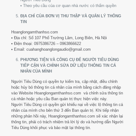
• Theo yêu cầu của cơ quan nhà nước có thẩm quyền
ĐỊA CHỈ CỦA ĐƠN VỊ THU THẬP VÀ QUẢN LÝ THÔNG
TIN
Hoanglongamthanhso.com
• Địa chỉ: Số 107 Phố Trường Lâm, Long Biên, Hà Nội
• Điện thoại:
0975386726 – 0963866622
• Email: cuahanghoanglongaudio@gmail.com
PHƯƠNG TIỆN VÀ CÔNG CỤ ĐỂ NGƯỜI TIÊU DÙNG
TIẾP CẬN VÀ CHỈNH SỬA DỮ LIỆU THÔNG TIN CÁ
NHÂN CỦA MÌNH
Người Tiêu Dùng có quyền tự kiểm tra, cập nhật, điều chỉnh
hoặc hủy bỏ thông tin cá nhân của mình bằng cách đăng nhập
vào Website Hoanglongamthanhso.com và chỉnh sửa thông tin
cá nhân hoặc yêu cầu Ban quản trị thực hiện việc này.
Người Tiêu Dùng có quyền gửi khiếu nại về việc lộ thông tin cá
nhân của mình cho bên thứ 3 đến Ban quản trị. Khi tiếp nhận
những phản hồi này, Hoanglongamthanhso.com sẽ xác nhận lại
thông tin, phải có trách nhiệm trả lời lý do và hướng dẫn Người
Tiêu Dùng khôi phục và bảo mật lại thông tin.