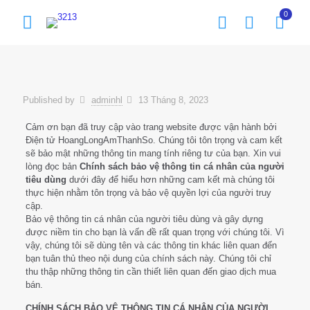
0
Published by
adminhl
13 Tháng 8, 2023
Cảm ơn bạn đã truy cập vào trang website được vận hành bởi
Điện tử HoangLongAmThanhSo. Chúng tôi tôn trọng và cam kết
sẽ bảo mật những thông tin mang tính riêng tư của bạn. Xin vui
lòng đọc bản
Chính sách bảo vệ thông tin cá nhân của người
tiêu dùng
dưới đây để hiểu hơn những cam kết mà chúng tôi
thực hiện nhằm tôn trọng và bảo vệ quyền lợi của người truy
cập.
Bảo vệ thông tin cá nhân của người tiêu dùng và gây dựng
được niềm tin cho bạn là vấn đề rất quan trọng với chúng tôi. Vì
vậy, chúng tôi sẽ dùng tên và các thông tin khác liên quan đến
bạn tuân thủ theo nội dung của chính sách này. Chúng tôi chỉ
thu thập những thông tin cần thiết liên quan đến giao dịch mua
bán.
CHÍNH SÁCH BẢO VỆ THÔNG TIN CÁ NHÂN CỦA NGƯỜI