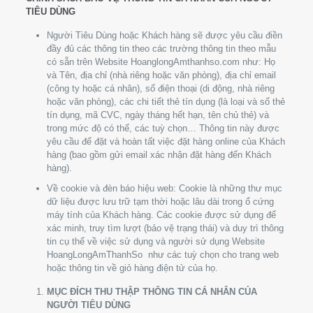
TIÊU DÙNG
Người Tiêu Dùng hoặc Khách hàng sẽ được yêu cầu điền
đầy đủ các thông tin theo các trường thông tin theo mẫu
có sẵn trên Website HoanglongAmthanhso.com như: Họ
và Tên, địa chỉ (nhà riêng hoặc văn phòng), địa chỉ email
(công ty hoặc cá nhân), số điện thoại (di động, nhà riêng
hoặc văn phòng), các chi tiết thẻ tín dụng (là loại và số thẻ
tín dụng, mã CVC, ngày tháng hết hạn, tên chủ thẻ) và
trong mức độ có thể, các tuỳ chọn… Thông tin này được
yêu cầu để đặt và hoàn tất việc đặt hàng online của Khách
hàng (bao gồm gửi email xác nhận đặt hàng đến Khách
hàng).
Về cookie và đèn báo hiệu web: Cookie là những thư mục
dữ liệu được lưu trữ tạm thời hoặc lâu dài trong ổ cứng
máy tính của Khách hàng. Các cookie được sử dụng để
xác minh, truy tìm lượt (bảo vệ trạng thái) và duy trì thông
tin cụ thể về việc sử dụng và người sử dụng Website
HoangLongAmThanhSo như các tuỳ chọn cho trang web
hoặc thông tin về giỏ hàng điện tử của họ.
MỤC ĐÍCH THU THẬP THÔNG TIN CÁ NHÂN CỦA
NGƯỜI TIÊU DÙNG