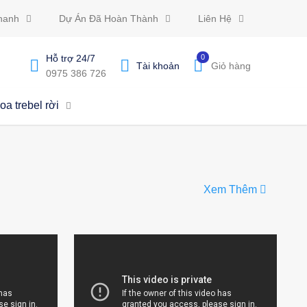
hanh
Dự Án Đã Hoàn Thành
Liên Hệ
Hỗ trợ 24/7
0
Tài khoản
Giỏ hàng
0975 386 726
oa trebel rời
Xem Thêm