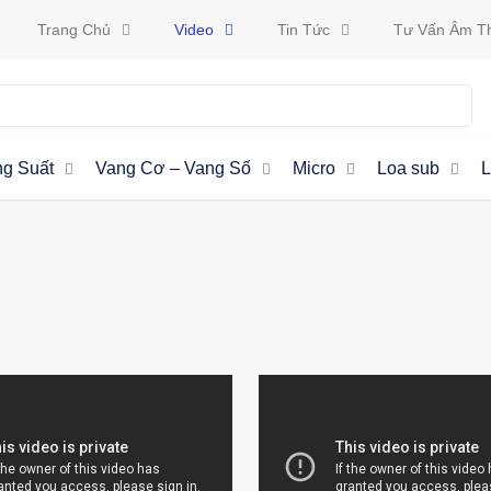
Trang Chủ
Video
Tin Tức
Tư Vấn Âm T
g Suất
Vang Cơ – Vang Số
Micro
Loa sub
L