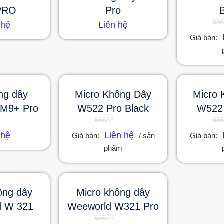
PRO
Pro
 hệ
Liên hệ
Đư
Giá bán:
xế
hạ
2.
5 s
ng dây
Micro Không Dây
Micro 
 M9+ Pro
W522 Pro Black
W522 
Được
Đư
 hệ
Liên hệ
Giá bán:
/ sản
Giá bán:
xếp
xế
hạng
hạ
phẩm
2.49
2.
5 sao
5 s
ông dây
Micro không dây
d W 321
Weeworld W321 Pro