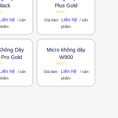
Black
Plus Gold
ợc
Được
Liên hệ
Liên hệ
/ sản
Giá bán:
/ sản
p
xếp
ng
hạng
phẩm
phẩm
36
2.45
ao
5 sao
Không Dây
Micro không dây
Pro Gold
W900
ợc
Được
Liên hệ
Liên hệ
/ sản
Giá bán:
/ sản
p
xếp
ng
hạng
phẩm
phẩm
52
2.51
ao
5 sao