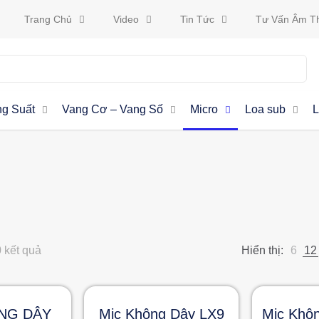
Trang Chủ
Video
Tin Tức
Tư Vấn Âm T
g Suất
Vang Cơ – Vang Số
Micro
Loa sub
L
0 kết quả
Hiển thị:
6
12
NG DÂY
Mic Không Dây LX9
Mic Khô