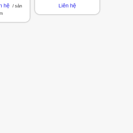
Được
n hệ
Liên hệ
/ sản
xếp
hạng
ẩm
2.61
5 sao