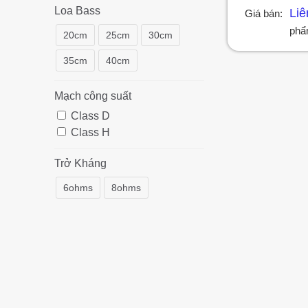
Được
Loa Bass
Liê
Giá bán:
xếp
hạng
ph
20cm
25cm
30cm
2.40
5 sao
35cm
40cm
Mạch công suất
Class D
Class H
Trở Kháng
6ohms
8ohms