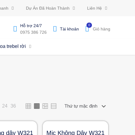
hanh
Dự Án Đã Hoàn Thành
Liên Hệ
Hỗ trợ 24/7
0
Tài khoản
Giỏ hàng
0975 386 726
oa trebel rời
24
36
ng dây W321
Mic Không Dây W321