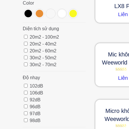
Color
LX8 
Liên
Diện tích sử dụng
20m2 - 100m2
20m2 - 40m2
20m2 - 60m2
Mic khô
30m2 - 50m2
Weeworld
30m2 - 70m2
Được
Độ nhạy
Liên
xếp
hạng
102dB
2.49
5 sao
106dB
92dB
96dB
Micro kh
97dB
Weeworl
98dB