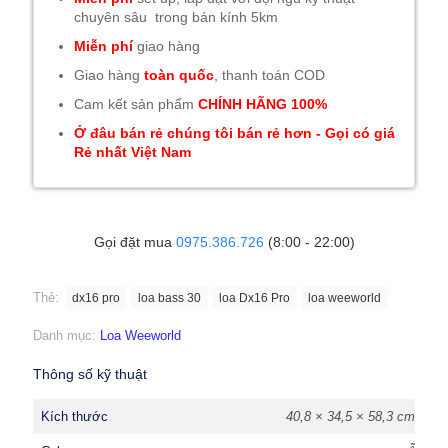
chuyên sâu trong bán kính 5km
Miễn phí
giao hàng
Giao hàng
toàn quốc
, thanh toán COD
Cam kết sản phẩm
CHÍNH HÃNG 100%
Ở đâu bán rẻ chúng tôi bán rẻ hơn - Gọi có giá
Rẻ nhất Việt Nam
Gọi đặt mua
0975.386.726
(8:00 - 22:00)
Thẻ:
dx16 pro
loa bass 30
loa Dx16 Pro
loa weeworld
Danh mục:
Loa Weeworld
Thông số kỹ thuật
Kích thước
40,8 × 34,5 × 58,3 cm