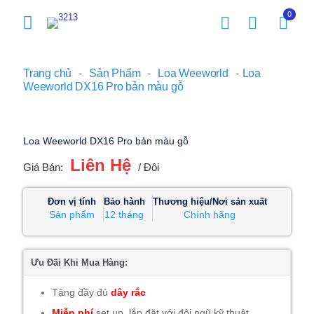
0
Trang chủ
-
Sản Phẩm
-
Loa Weeworld
-
Loa
Weeworld DX16 Pro bản màu gỗ
Loa Weeworld DX16 Pro bản màu gỗ
Liên Hệ
Giá Bán:
/ Đôi
Đơn vị tính
Bảo hành
Thương hiệu/Nơi sản xuất
Sản phẩm
12 tháng
Chính hãng
Ưu Đãi Khi Mua Hàng:
Tặng đầy đủ
dây rắc
Miễn phí
set up, lắp đặt với đội ngũ kỹ thuật