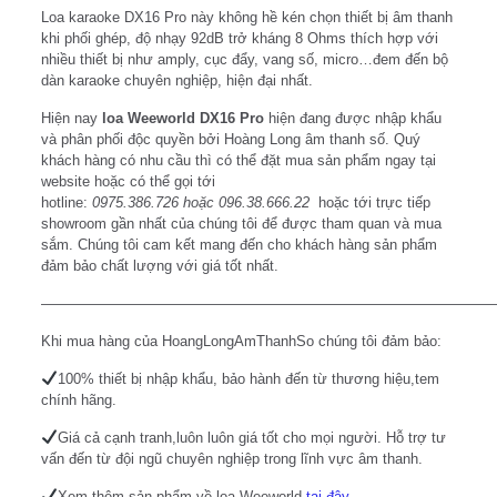
Loa karaoke DX16 Pro này không hề kén chọn thiết bị âm thanh
khi phối ghép, độ nhạy 92dB trở kháng 8 Ohms thích hợp với
nhiều thiết bị như amply, cục đẩy, vang số, micro…đem đến bộ
dàn karaoke chuyên nghiệp, hiện đại nhất.
Hiện nay
loa Weeworld DX16 Pro
hiện đang được nhập khẩu
và phân phối độc quyền bởi Hoàng Long âm thanh số. Quý
khách hàng có nhu cầu thì có thể đặt mua sản phẩm ngay tại
website hoặc có thể gọi tới
hotline:
0975.386.726
hoặc
096.38.666.22
hoặc tới trực tiếp
showroom gần nhất của chúng tôi để được tham quan và mua
sắm. Chúng tôi cam kết mang đến cho khách hàng sản phẩm
đảm bảo chất lượng với giá tốt nhất.
———————————————————————————————
Khi mua hàng của HoangLongAmThanhSo chúng tôi đảm bảo:
100% thiết bị nhập khẩu, bảo hành đến từ thương hiệu,tem
chính hãng.
Giá cả cạnh tranh,luôn luôn giá tốt cho mọi người. Hỗ trợ tư
vấn đến từ đội ngũ chuyên nghiệp trong lĩnh vực âm thanh.
Xem thêm sản phẩm về loa Weeworld
tại đây