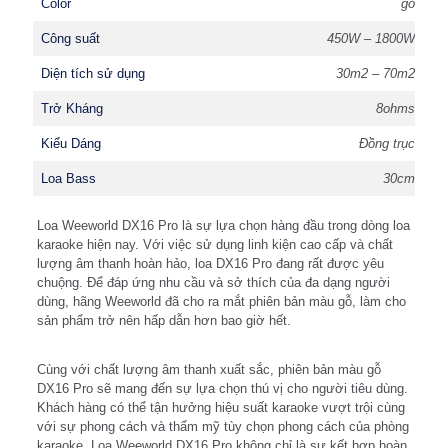
Color
gỗ
Công suất
450W – 1800W
Diện tích sử dụng
30m2 – 70m2
Trở Kháng
8ohms
Kiểu Dáng
Đồng trục
Loa Bass
30cm
Loa Weeworld DX16 Pro là sự lựa chọn hàng đầu trong dòng loa
karaoke hiện nay. Với việc sử dụng linh kiện cao cấp và chất
lượng âm thanh hoàn hảo, loa DX16 Pro đang rất được yêu
chuộng. Để đáp ứng nhu cầu và sở thích của đa dạng người
dùng, hãng Weeworld đã cho ra mắt phiên bản màu gỗ, làm cho
sản phẩm trở nên hấp dẫn hơn bao giờ hết.
Cùng với chất lượng âm thanh xuất sắc, phiên bản màu gỗ
DX16 Pro sẽ mang đến sự lựa chọn thú vị cho người tiêu dùng.
Khách hàng có thể tận hưởng hiệu suất karaoke vượt trội cùng
với sự phong cách và thẩm mỹ tùy chọn phong cách của phòng
karaoke. Loa Weeworld DX16 Pro không chỉ là sự kết hợp hoàn