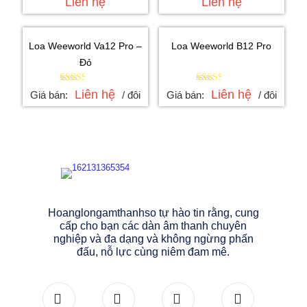
Liên hệ
Liên hệ
Loa Weeworld Va12 Pro –
Loa Weeworld B12 Pro
Đỏ
Được
Được
Liên hệ
Liên hệ
Giá bán:
/ đôi
Giá bán:
/ đôi
xếp
xếp
hạng
hạng
2.43
2.48
5 sao
5 sao
Hoanglongamthanhso tự hào tin rằng, cung
cấp cho bạn các dàn âm thanh chuyên
nghiệp và đa dạng và không ngừng phấn
đấu, nỗ lực cùng niêm đam mê.