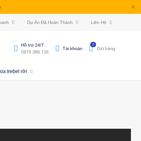
✕
m
hanh
Dự Án Đã Hoàn Thành
Liên Hệ
Hỗ trợ 24/7
0
Tài khoản
Giỏ hàng
0975 386 726
oa trebel rời