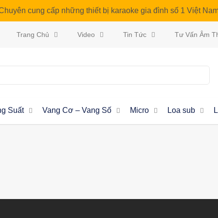
Chuyên cung cấp những thiết bị karaoke gia đình số 1 Việt Na
Trang Chủ
Video
Tin Tức
Tư Vấn Âm T
g Suất
Vang Cơ – Vang Số
Micro
Loa sub
L