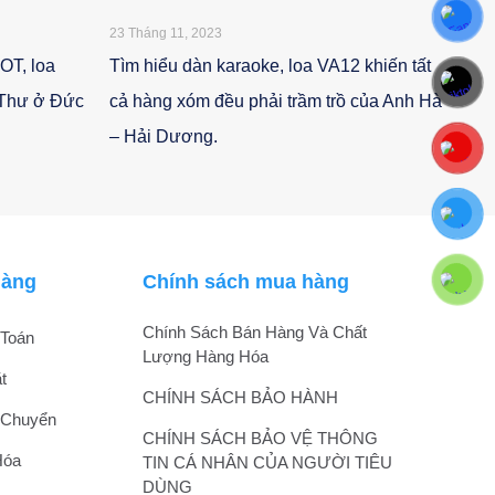
23 Tháng 11, 2023
HOT, loa
Tìm hiểu dàn karaoke, loa VA12 khiến tất
 Thư ở Đức
cả hàng xóm đều phải trầm trồ của Anh Hà
– Hải Dương.
hàng
Chính sách mua hàng
Chính Sách Bán Hàng Và Chất
Toán
Lượng Hàng Hóa
t
CHÍNH SÁCH BẢO HÀNH
 Chuyển
CHÍNH SÁCH BẢO VỆ THÔNG
Hóa
TIN CÁ NHÂN CỦA NGƯỜI TIÊU
DÙNG