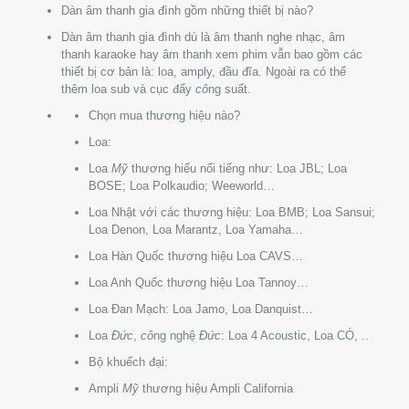
Dàn âm thanh gia đình gồm những thiết bị nào?
Dàn âm thanh gia đình dù là âm thanh nghe nhạc, âm
thanh karaoke hay âm thanh xem phim vẫn bao gồm các
thiết bị cơ bản là: loa, amply, đầu đĩa. Ngoài ra có thể
thêm loa sub và cục đẩy
cô
ng suất.
Chọn mua thương hiệu nào?
Loa:
Loa
Mỹ
thương hiểu nổi tiếng như: Loa JBL; Loa
BOSE; Loa Polkaudio; Weeworld…
Loa Nhật với các thương hiệu: Loa BMB; Loa Sansui;
Loa Denon, Loa Marantz, Loa Yamaha…
Loa Hàn Quốc thương hiệu Loa CAVS…
Loa Anh Quốc thương hiệu Loa Tannoy…
Loa Đan Mạch: Loa Jamo, Loa Danquist…
Loa
Đức
,
cô
ng nghệ
Đức
: Loa 4 Acoustic, Loa CÓ, ..
Bộ khuếch đại:
Ampli
Mỹ
thương hiệu Ampli California