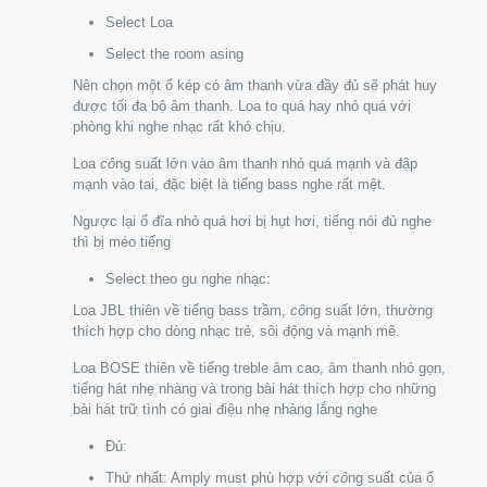
Select Loa
Select the room asing
Nên chọn một ổ kép có âm thanh vừa đầy đủ sẽ phát huy
được tối đa bộ âm thanh. Loa to quá hay nhỏ quá với
phòng khi nghe nhạc rất khó chịu.
Loa
cô
ng suất lớn vào âm thanh nhỏ quá mạnh và đập
mạnh vào tai, đặc biệt là tiếng bass nghe rất mệt.
Ngược lại ổ đĩa nhỏ quá hơi bị hụt hơi, tiếng nói đủ nghe
thì bị méo tiếng
Select theo gu nghe nhạc:
Loa JBL thiên về tiếng bass trầm,
cô
ng suất lớn, thường
thích hợp cho dòng nhạc trẻ, sôi động và mạnh mẽ.
Loa BOSE thiên về tiếng treble âm cao, âm thanh nhỏ gọn,
tiếng hát nhẹ nhàng và trong bài hát thích hợp cho những
bài hát trữ tình có giai điệu nhẹ nhàng lắng nghe
Đủ:
Thứ nhất: Amply must phù hợp với
cô
ng suất của ổ