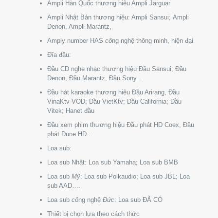
Ampli Hàn Quốc thương hiệu Ampli Jarguar
Ampli Nhật Bản thương hiệu: Ampli Sansui; Ampli
Denon, Ampli Marantz,
Amply number HAS
cô
ng nghệ thông minh, hiện đại
Đĩa đầu:
Đầu CD nghe nhạc thương hiệu Đầu Sansui; Đầu
Denon, Đầu Marantz, Đầu Sony…
Đầu hát karaoke thương hiệu Đầu Arirang, Đầu
VinaKtv-VOD; Đầu VietKtv; Đầu California; Đầu
Vitek; Hanet đầu
Đầu xem phim thương hiệu Đầu phát HD Coex, Đầu
phát Dune HD…
Loa sub:
Loa sub Nhật: Loa sub Yamaha; Loa sub BMB
Loa sub
Mỹ
: Loa sub Polkaudio; Loa sub JBL; Loa
sub AAD….
Loa sub
cô
ng nghệ
Đức
: Loa sub ĐÃ CÓ
Thiết bị chọn lựa theo cách thức