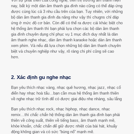
Với sự phát triển của
cô
ng nghệ, trên thị trường âm thanh hiện
nay, bất kỳ một dàn âm thanh gia đình nào cũng có thể đáp ứng
được cùng lúc cả 3 nhu cầu trên của bạn. Tuy nhiên, với những
bộ dàn âm thanh gia đình đa năng như vậy thì chugns chỉ đáp
ứng ở mức độ cơ bản. Còn để có thể ra được cái khác biệt cho
hệ thống âm thanh thì bạn phải lựa chọn các bộ dàn âm thanh
gia đình chuyên dụng chỉ phục vụ 1 mục đích duy nhất là dàn
âm thanh nghe nhạc, dàn âm thanh karaoke hoặc dàn âm thanh
xem phim. Và nếu đã lựa chọn những bộ dàn âm thanh chuyên
biệt và chuyên nghiệp như vậy, rõ ràng chi phí cũng sẽ cao
hơn.
2. Xác định gu nghe nhạc
Bạn yêu thích nhạc vàng, nhạc quê hương, nhạc jazz, nhạc cổ
điển hay nhạc hoà tấu…bạn cần mua hệ thống âm thanh thiên
về nghe nhạc trữ tình để có được giai điệu nhẹ nhàng, sâu lắng
Bạn yêu thích nhạc rock, nhạc hiphop, nhạc dance, nhạc
remix…thì
chắc chắn
hệ thống dàn âm thanh gia đình bạn phải
thiên về
cô
ng suất, thiên về tiếng bass, âm thanh mạnh mẽ,
khỏe khoắn,
chắc chắn
để giữ được nhiệt của bài hát, khuấy
động không gian và có sức “bùng nổ” mạnh mẽ.