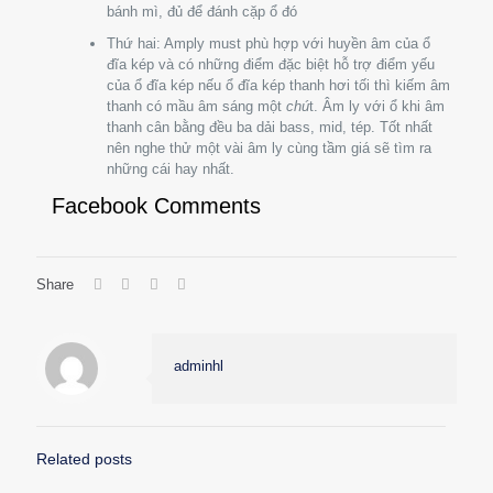
bánh mì, đủ để đánh cặp ổ đó
Thứ hai: Amply must phù hợp với huyền âm của ổ
đĩa kép và có những điểm đặc biệt hỗ trợ điểm yếu
của ổ đĩa kép nếu ổ đĩa kép thanh hơi tối thì kiếm âm
thanh có mầu âm sáng một
chú
t. Âm ly với ổ khi âm
thanh cân bằng đều ba dải bass, mid, tép. Tốt nhất
nên nghe thử một vài âm ly cùng tầm giá sẽ tìm ra
những cái hay nhất.
Facebook Comments
Share
adminhl
Related posts