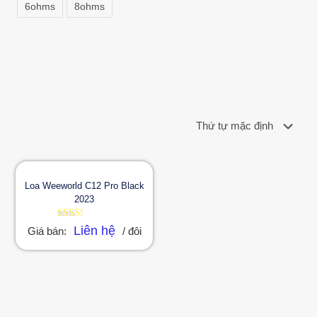
6ohms
8ohms
Loa Weeworld C12 Pro Black
2023
Được
Liên hệ
Giá bán:
/ đôi
xếp
hạng
2.37
5 sao