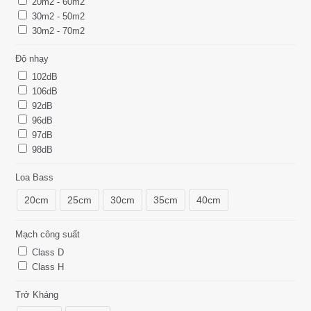
20m2 - 60m2
30m2 - 50m2
30m2 - 70m2
Độ nhạy
102dB
106dB
92dB
96dB
97dB
98dB
Loa Bass
20cm
25cm
30cm
35cm
40cm
Mạch công suất
Class D
Class H
Trở Kháng