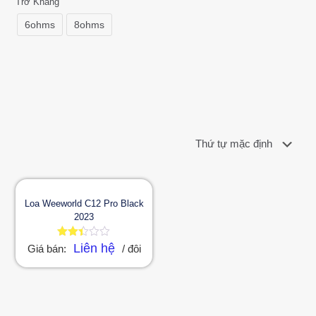
Trở Kháng
6ohms
8ohms
Loa Weeworld C12 Pro Black
2023
Được
Liên hệ
Giá bán:
/ đôi
xếp
hạng
2.37
5
sao