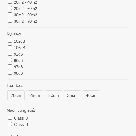
20m2 - 40m2
20m2 - 60m2
30m2 - 50m2
30m2 - 70m2
Độ nhạy
102dB
106dB
92dB
96dB
97dB
98dB
Loa Bass
20cm
25cm
30cm
35cm
40cm
Mạch công suất
Class D
Class H