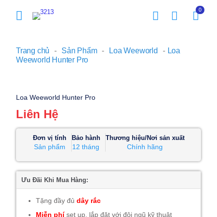
0
Trang chủ
-
Sản Phẩm
-
Loa Weeworld
-
Loa
Weeworld Hunter Pro
Loa Weeworld Hunter Pro
Liên Hệ
Đơn vị tính
Bảo hành
Thương hiệu/Nơi sản xuất
Sản phẩm
12 tháng
Chính hãng
Ưu Đãi Khi Mua Hàng:
Tặng đầy đủ
dây rắc
Miễn phí
set up, lắp đặt với đội ngũ kỹ thuật