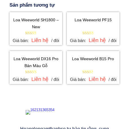
Sản phẩm tương tự
Loa Weeworld SH1800 –
Loa Weeworld PF15
New
Được
Được
Liên hệ
Liên hệ
Giá bán:
/ đôi
Giá bán:
/ đôi
xếp
xếp
hạng
hạng
2.53
2.53
5 sao
5 sao
Loa Weeworld DX16 Pro
Loa Weeworld B15 Pro
Bản Màu Gỗ
Được
Được
Liên hệ
Liên hệ
Giá bán:
/ đôi
Giá bán:
/ đôi
xếp
xếp
hạng
hạng
2.56
2.48
5 sao
5 sao
Hoanglongamthanhso tự hào tin rằng, cung