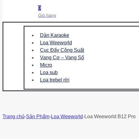
0
Giỏ hàng
Dàn Karaoke
Loa Weeworld
Cục Đấy Công Suất
Vang Cơ – Vang Số
Micro
Loa sub
Loa trebel rời
Trang chủ
-
Sản Phẩm
-
Loa Weeworld
-
Loa Weeworld B12 Pro