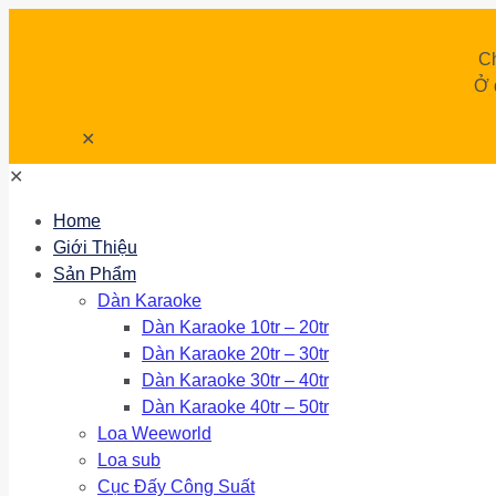
Ch
Ở 
✕
✕
Home
Giới Thiệu
Sản Phẩm
Dàn Karaoke
Dàn Karaoke 10tr – 20tr
Dàn Karaoke 20tr – 30tr
Dàn Karaoke 30tr – 40tr
Dàn Karaoke 40tr – 50tr
Loa Weeworld
Loa sub
Cục Đấy Công Suất