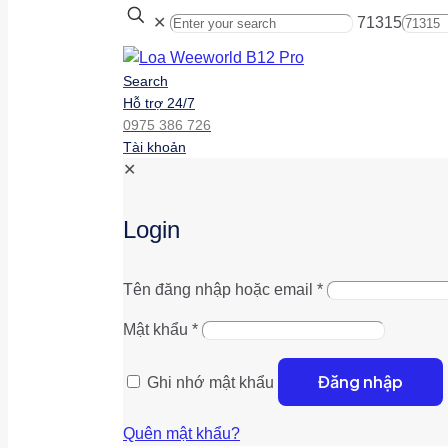
✕
71315
Search
Hỗ trợ 24/7
0975 386 726
Tài khoản
✕
Login
Tên đăng nhập hoặc email
*
Mật khẩu
*
Đăng nhập
Ghi nhớ mật khẩu
Quên mật khẩu?