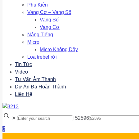
Phụ Kiện
Vang Cơ – Vang Số
Vang Số
Vang Cơ
Nâng Tiếng
Micro
Micro Không Dây
Loa trebel rời
Tin Tức
Video
Tư Vấn Âm Thanh
Dự Án Đã Hoàn Thành
Liên Hệ
✕
52596
0