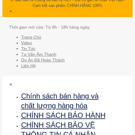
Cam kết sản phẩm CHÍNH HÃNG 100%
✕
Thời gian mở cửa: Từ 8h - 18h hàng ngày
Trang Chủ
Video
Tin Tức
Tư Vấn Âm Thanh
Dự Án Đã Hoàn Thành
Liên Hệ
✕
Chính sách bán hàng và
chất lượng hàng hóa
CHÍNH SÁCH BẢO HÀNH
CHÍNH SÁCH BẢO VỆ
THÔNG TIN CÁ NHÂN