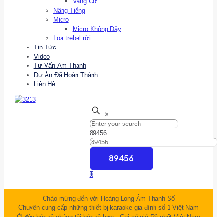
Vang Cơ
Nâng Tiếng
Micro
Micro Không Dây
Loa trebel rời
Tin Tức
Video
Tư Vấn Âm Thanh
Dự Án Đã Hoàn Thành
Liên Hệ
✕
89456
0
Chào mừng đến với Hoàng Long Âm Thanh Số
Chuyên cung cấp những thiết bị karaoke gia đình số 1 Việt Nam
Ở đâu bán rẻ chúng tôi bán rẻ hơn - Gọi có giá Rẻ nhất Việt Nam