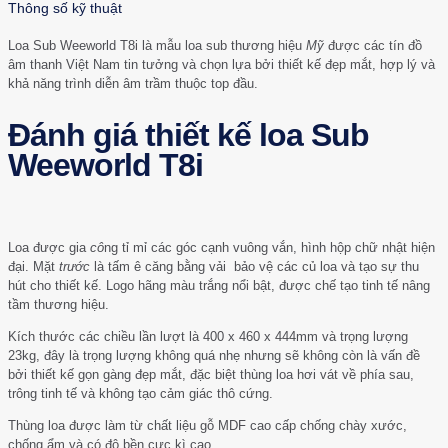
Thông số kỹ thuật
Loa Sub Weeworld T8i là mẫu loa sub thương hiệu
Mỹ
được các tín đồ
âm thanh Việt Nam tin tưởng và chọn lựa bởi thiết kế đẹp mắt, hợp lý và
khả năng trình diễn âm trầm thuộc top đầu.
Đánh giá thiết kế loa Sub
Weeworld T8i
Loa được gia
cô
ng tỉ mỉ các góc cạnh vuông vắn, hình hộp chữ nhật hiện
đại. Mặt
trước
là tấm ê căng bằng vải bảo vệ các củ loa và tạo sự thu
hút cho thiết kế. Logo hãng màu trắng nổi bật, được chế tạo tinh tế nâng
tầm thương hiệu.
Kích thước các chiều lần lượt là 400 x 460 x 444mm và trọng lượng
23kg, đây là trọng lượng không quá nhẹ nhưng sẽ không còn là vấn đề
bởi thiết kế gọn gàng đẹp mắt, đặc biệt thùng loa hơi vát về phía sau,
trông tinh tế và không tạo cảm giác thô cứng.
Thùng loa được làm từ chất liệu gỗ MDF cao cấp chống chày xước,
chống ẩm và có độ bền cực kì cao