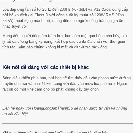
Loa đáp ứng tần số từ 23Hz đến 200Hz (+/- 3dB) và V12 được cung cấp
bởi bộ khuếch đại Class D với
cô
ng suất kỹ thuật số 120W RMS (đỉnh
250W), hoạt động mạnh mẽ, mang đến cho người dùng trải nghiệm âm
nhạc tuyệt vời
Mang đến người dùng âm trầm lớn, bao gồm một quả bóng phá hủy, xử
lý tất cả
chú
ng bằng kỹ năng, kết hợp các cú đá địa chấn với thời gian
tích tắc,
đảm bảo
chú
ng không bị mất và giữ được tác động.
Kết nối dễ dàng với các thiết bị khác
Bảng điều khiển phía sau, nơi bạn sẽ tìm thấy đầu vào phono mức đường
truyền cho trái và phải / LFE, cùng với đầu vào mức loa phù hợp. Ngoài
ra còn có một khe cắm cho bộ phát không dây tùy chọn.
Liên hệ ngay với HoangLongAmThanhSo để nhận được tư vấn và những
ưu đãi đặc biệt.
——————————————————————————————————
Khi mua hàng của HoangLongAmThanhSo chúng tôi đảm bảo: