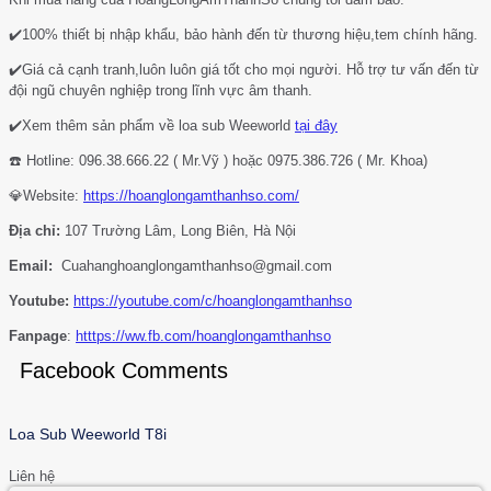
✔️100% thiết bị nhập khẩu, bảo hành đến từ thương hiệu,tem chính hãng.
✔️Giá cả cạnh tranh,luôn luôn giá tốt cho mọi người. Hỗ trợ tư vấn đến từ
đội ngũ chuyên nghiệp trong lĩnh vực âm thanh.
✔️Xem thêm sản phẩm về loa sub Weeworld
tại đây
☎️ Hotline: 096.38.666.22 ( Mr.Vỹ ) hoặc 0975.386.726 ( Mr. Khoa)
💎Website:
https://hoanglongamthanhso.com/
Địa chỉ:
107 Trường Lâm, Long Biên, Hà Nội
Email:
Cuahanghoanglongamthanhso@gmail.com
Youtube:
https://youtube.com/c/hoanglongamthanhso
Fanpage
:
htttps://ww.fb.com/hoanglongamthanhso
Facebook Comments
Loa Sub Weeworld T8i
Liên hệ